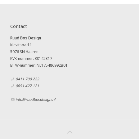
Contact
Ruud Bos Design
Kievitspad 1
5076 SN Haaren
KVK-nummer: 30145317
BTW-nummer: NL175486992B01
0411 700 222
0651 427 121
info@ruudbosdesign.nl