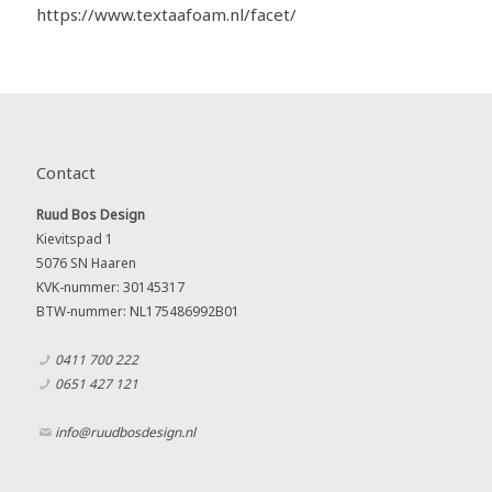
https://www.textaafoam.nl/facet/
Contact
Ruud Bos Design
Kievitspad 1
5076 SN Haaren
KVK-nummer: 30145317
BTW-nummer: NL175486992B01
0411 700 222
0651 427 121
info@ruudbosdesign.nl