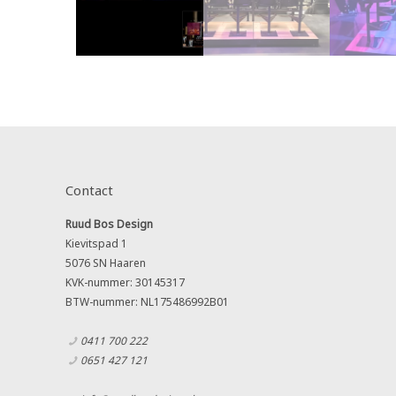
Contact
Ruud Bos Design
Kievitspad 1
5076 SN Haaren
KVK-nummer: 30145317
BTW-nummer: NL175486992B01
0411 700 222
0651 427 121