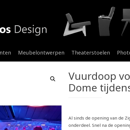
anten
Meubelontwerpen
Theaterstoelen
Phot
Vuurdoop voo
Dome tijden
Al sinds de opening van de Z
onderdeel. Snel na de opening