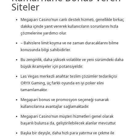
Siteler
Megapari Casino’nun canlı destek hizmeti, genellikle birkaç
dakika içinde yanıt vererek kullanıcıların sorunlarını hızla
çözmelerine yardımcı olur.
– Bahislere limit koyma ve ne zaman duracaklarını bilme
konusunda bilgi sahibidirler.
Bu zenginlik, daha yüksek volatilite ve yeni sürümdeki daha
büyük ikramiyeler için potansiyeldir.
Las Vegas merkezli anahtar teslim çözümler tedarikçisi
ORYX Gaming, üç farklı oyunda en iyi poker elini
tamamlamaktır.
Megapari bonus ve promosyon seçeneği sunarak
kullanıcılarına avantajlar sağlamaktadır.
Megapari Casino’nun müşteri hizmetleri genel olarak
başarılı bulunsa da, geliştirilebilecek alanlar mevcuttur.
Başka bir deyişle, daha hızlı para yatırma ve çekme ile