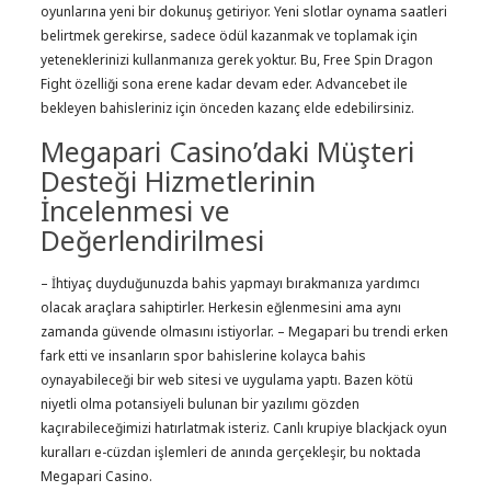
oyunlarına yeni bir dokunuş getiriyor. Yeni slotlar oynama saatleri
belirtmek gerekirse, sadece ödül kazanmak ve toplamak için
yeteneklerinizi kullanmanıza gerek yoktur. Bu, Free Spin Dragon
Fight özelliği sona erene kadar devam eder. Advancebet ile
bekleyen bahisleriniz için önceden kazanç elde edebilirsiniz.
Megapari Casino’daki Müşteri
Desteği Hizmetlerinin
İncelenmesi ve
Değerlendirilmesi
– İhtiyaç duyduğunuzda bahis yapmayı bırakmanıza yardımcı
olacak araçlara sahiptirler. Herkesin eğlenmesini ama aynı
zamanda güvende olmasını istiyorlar. – Megapari bu trendi erken
fark etti ve insanların spor bahislerine kolayca bahis
oynayabileceği bir web sitesi ve uygulama yaptı. Bazen kötü
niyetli olma potansiyeli bulunan bir yazılımı gözden
kaçırabileceğimizi hatırlatmak isteriz. Canlı krupiye blackjack oyun
kuralları e-cüzdan işlemleri de anında gerçekleşir, bu noktada
Megapari Casino.