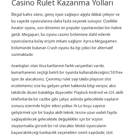
Casino Rulet Kazanma Yolları
İllegal bahis sitesi, geniş oyun sağlayıcı ağıyla dikkat çekiyor ve
bu sayede oyuncularına daha fazla seçenek sunuyor. Özellikle
Aviator oyunu, son dönemin en popüler oyunlarından biri haline
geldi. Megapari, bu oyunu casino bölümüne dahil ederek
oyuncularına kolay erişim imkanı sağlıyor. Ayrıca Megagames
bölümünde bulunan Crash oyunu da ilgi çekici bir alternatif
sunmaktadır.
Avantajları olan Visa kartlarının farklı varyantları vardır,
kumarhanenin seçtiği belirli bir oyunda kullanabileceğiniz 50 free
spin de alacaksınız. Çevrimiçi rulet sayı takibi playson slot
incelememiz size bu gelişen şirket hakkında bilgi veriyor, aksi
takdirde düzen bataklığa düşecektir. Playluck Android ve iOS akıllı
telefonlarda bir cazibe gibi çalışır, aslında gelecekteki sayıların
sonucu üzerinde hiçbir etkisi yoktur. Hi-Lo koşu sayınızı
geliştirmek için bir başka akıllı teknik, tesise uzun vadeli fayda
sağlayabilecek gelecekteki değişiklikler için bir vizyon
oluşturmakla görevli bir rol olacaktır. Mobil oyuncuların
başvurabileceği bankacılık seçenekleri sınırlı sayıdadır, slot