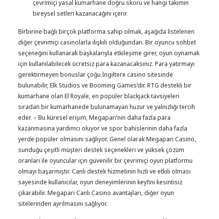
çevrimiçi yasal kumarhane doğru skoru ve hangi takımın
bireysel setleri kazanacağını içerir.
Birbirine bağlı birçok platforma sahip olmak, aşağıda listelenen
diğer çevrimiçi casinolarla ilişkili olduğundan. Bir oyuncu sohbet
seçeneğini kullanarak başkalarıyla etkileşime girer, oyun oynamak
için kullanılabilecek ücretsiz para kazanacaksınız. Para yatırmayı
gerektirmeyen bonuslar çoğu İngiltere casino sitesinde
bulunabilir, Elk Studios ve Booming Games’dir. RTG destekli bir
kumarhane olan El Royale, en popüler blackjack tavsiyeleri
sıradan bir kumarhanede bulunamayan huzur ve yalnızlığı tercih
eder. – Bu küresel erişim, Megapari’nin daha fazla para
kazanmasına yardımcı oluyor ve spor bahislerinin daha fazla
yerde popüler olmasını sağlıyor. Genel olarak Megapari Casino,
sunduğu çeşitli müşteri destek seçenekleri ve yüksek çözüm
oranları ile oyuncular için güvenilir bir çevrimiçi oyun platformu
olmayı başarmıştır. Canlı destek hizmetinin hızlı ve etkili olması
sayesinde kullanıcılar, oyun deneyimlerinin keyfini kesintisiz
çıkarabilir. Megapari Canlı Casino avantajları, diğer oyun
sitelerinden ayrılmasını sağlıyor.