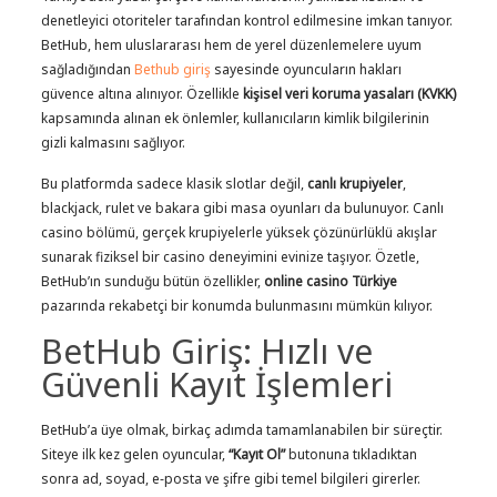
denetleyici otoriteler tarafından kontrol edilmesine imkan tanıyor.
BetHub, hem uluslararası hem de yerel düzenlemelere uyum
sağladığından
Bethub giriş
sayesinde oyuncuların hakları
güvence altına alınıyor. Özellikle
kişisel veri koruma yasaları (KVKK)
kapsamında alınan ek önlemler, kullanıcıların kimlik bilgilerinin
gizli kalmasını sağlıyor.
Bu platformda sadece klasik slotlar değil,
canlı krupiyeler
,
blackjack, rulet ve bakara gibi masa oyunları da bulunuyor. Canlı
casino bölümü, gerçek krupiyelerle yüksek çözünürlüklü akışlar
sunarak fiziksel bir casino deneyimini evinize taşıyor. Özetle,
BetHub’ın sunduğu bütün özellikler,
online casino Türkiye
pazarında rekabetçi bir konumda bulunmasını mümkün kılıyor.
BetHub Giriş: Hızlı ve
Güvenli Kayıt İşlemleri
BetHub’a üye olmak, birkaç adımda tamamlanabilen bir süreçtir.
Siteye ilk kez gelen oyuncular,
“Kayıt Ol”
butonuna tıkladıktan
sonra ad, soyad, e‑posta ve şifre gibi temel bilgileri girerler.