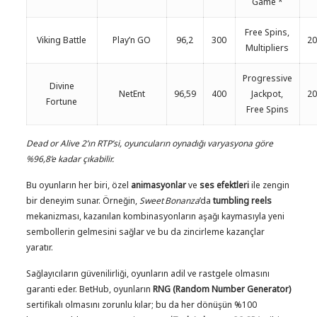
Game *
Free Spins,
Viking Battle
Play’n GO
96,2
300
20
Multipliers
Progressive
Divine
NetEnt
96,59
400
Jackpot,
20
Fortune
Free Spins
Dead or Alive 2’ın RTP’si, oyuncuların oynadığı varyasyona göre
%96,8’e kadar çıkabilir.
Bu oyunların her biri, özel
animasyonlar
ve
ses efektleri
ile zengin
bir deneyim sunar. Örneğin,
Sweet Bonanza
’da
tumbling reels
mekanizması, kazanılan kombinasyonların aşağı kaymasıyla yeni
sembollerin gelmesini sağlar ve bu da zincirleme kazançlar
yaratır.
Sağlayıcıların güvenilirliği, oyunların adil ve rastgele olmasını
garanti eder. BetHub, oyunların
RNG (Random Number Generator)
sertifikalı olmasını zorunlu kılar; bu da her dönüşün %100