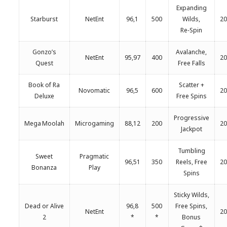
Expanding
Starburst
NetEnt
96,1
500
Wilds,
20
Re‑Spin
Gonzo’s
Avalanche,
NetEnt
95,97
400
20
Quest
Free Falls
Book of Ra
Scatter +
Novomatic
96,5
600
20
Deluxe
Free Spins
Progressive
Mega Moolah
Microgaming
88,12
200
20
Jackpot
Tumbling
Sweet
Pragmatic
96,51
350
Reels, Free
20
Bonanza
Play
Spins
Sticky Wilds,
Dead or Alive
96,8
500
Free Spins,
NetEnt
20
2
*
*
Bonus