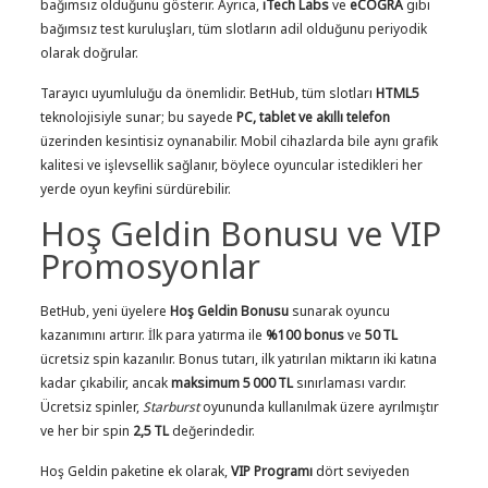
bağımsız olduğunu gösterir. Ayrıca,
iTech Labs
ve
eCOGRA
gibi
bağımsız test kuruluşları, tüm slotların adil olduğunu periyodik
olarak doğrular.
Tarayıcı uyumluluğu da önemlidir. BetHub, tüm slotları
HTML5
teknolojisiyle sunar; bu sayede
PC, tablet ve akıllı telefon
üzerinden kesintisiz oynanabilir. Mobil cihazlarda bile aynı grafik
kalitesi ve işlevsellik sağlanır, böylece oyuncular istedikleri her
yerde oyun keyfini sürdürebilir.
Hoş Geldin Bonusu ve VIP
Promosyonlar
BetHub, yeni üyelere
Hoş Geldin Bonusu
sunarak oyuncu
kazanımını artırır. İlk para yatırma ile
%100 bonus
ve
50 TL
ücretsiz spin kazanılır. Bonus tutarı, ilk yatırılan miktarın iki katına
kadar çıkabilir, ancak
maksimum 5 000 TL
sınırlaması vardır.
Ücretsiz spinler,
Starburst
oyununda kullanılmak üzere ayrılmıştır
ve her bir spin
2,5 TL
değerindedir.
Hoş Geldin paketine ek olarak,
VIP Programı
dört seviyeden