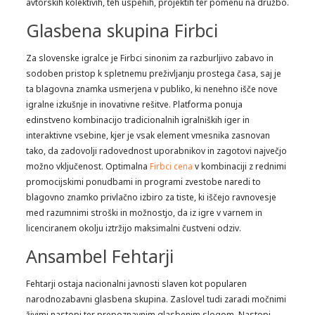
avtorskih kolektivih, teh uspehih, projektih ter pomenu na družbo.
Glasbena skupina Firbci
Za slovenske igralce je Firbci sinonim za razburljivo zabavo in
sodoben pristop k spletnemu preživljanju prostega časa, saj je
ta blagovna znamka usmerjena v publiko, ki nenehno išče nove
igralne izkušnje in inovativne rešitve. Platforma ponuja
edinstveno kombinacijo tradicionalnih igralniških iger in
interaktivne vsebine, kjer je vsak element vmesnika zasnovan
tako, da zadovolji radovednost uporabnikov in zagotovi največjo
možno vključenost. Optimalna
Firbci cena
v kombinaciji z rednimi
promocijskimi ponudbami in programi zvestobe naredi to
blagovno znamko privlačno izbiro za tiste, ki iščejo ravnovesje
med razumnimi stroški in možnostjo, da iz igre v varnem in
licenciranem okolju iztržijo maksimalni čustveni odziv.
Ansambel Fehtarji
Fehtarji ostaja nacionalni javnosti slaven kot popularen
narodnozabavni glasbena skupina. Zaslovel tudi zaradi močnimi
živimi nastopi ter prepoznavnim glasbenim slogom. Nastopi