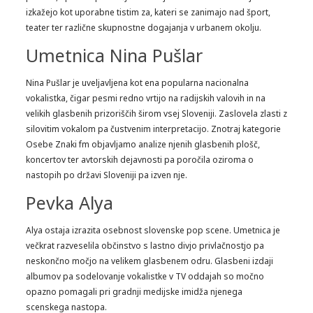
izkažejo kot uporabne tistim za, kateri se zanimajo nad šport,
teater ter različne skupnostne dogajanja v urbanem okolju.
Umetnica Nina Pušlar
Nina Pušlar je uveljavljena kot ena popularna nacionalna
vokalistka, čigar pesmi redno vrtijo na radijskih valovih in na
velikih glasbenih prizoriščih širom vsej Sloveniji. Zaslovela zlasti z
silovitim vokalom pa čustvenim interpretacijo. Znotraj kategorie
Osebe Znaki fm objavljamo analize njenih glasbenih plošč,
koncertov ter avtorskih dejavnosti pa poročila oziroma o
nastopih po državi Sloveniji pa izven nje.
Pevka Alya
Alya ostaja izrazita osebnost slovenske pop scene. Umetnica je
večkrat razveselila občinstvo s lastno divjo privlačnostjo pa
neskončno močjo na velikem glasbenem odru. Glasbeni izdaji
albumov pa sodelovanje vokalistke v TV oddajah so močno
opazno pomagali pri gradnji medijske imidža njenega
scenskega nastopa.