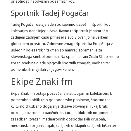
prisotnosti neodvisnih posameznikov.
Sportnik Tadej Pogačar
Tadej Pogačar ostaja eden od izjemno uspešnih športnikov
kolesarjev današnjega časa. Ravno ta športnik je namreč v
zadnjem zadnjem času prinesel slavo Slovenijo na velikem
globalnem prostoru. Odmevne zmage športnika Pogačarja v
uglednih kolesarskih tekmah so namreč spremenile za
slovenskega simbol ponosa. Na spletni strani Znaki SL so redno
zbrani vsebine glede njegovih športnih zmagah, vadbah ter
pomembnih mejnikih v njegovi karieri.
Ekipe Znaki fm
Ekipe Znaki.fm ostaja posvečena institucijam in kolektivom, ki
pomembno oblikujejo gospodarsko poslovno, športno ter
kulturno družbeno dogajanje države Slovenije. Tukaj bralci
odkrijejo oziroma o bančnih institucijah, klubskih nogometnih
zasedbah, zvezah, mednarodnih gospodarskih družbah,
medicinskih organizacijah, radijskih oddajnih radijskih hišah ter