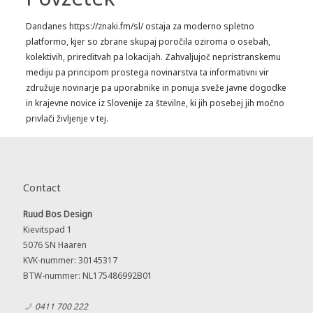
Dandanes https://znaki.fm/sl/ ostaja za moderno spletno
platformo, kjer so zbrane skupaj poročila oziroma o osebah,
kolektivih, prireditvah pa lokacijah. Zahvaljujoč nepristranskemu
mediju pa principom prostega novinarstva ta informativni vir
združuje novinarje pa uporabnike in ponuja sveže javne dogodke
in krajevne novice iz Slovenije za številne, ki jih posebej jih močno
privlači življenje v tej.
Contact
Ruud Bos Design
Kievitspad 1
5076 SN Haaren
KVK-nummer: 30145317
BTW-nummer: NL175486992B01
0411 700 222