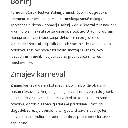
Bohinj
Turnosmučarski festival Bohinj je zimski športni dogodek s
aktivnimi tekmovalnimi prvinami zimskega smučarskega
športnega turizma v območju Bohinj. Združi športnike in navijače,
ki cenijo planinske steze pa dinamični počitek. Uradni program
ponuja odmevne tekmovanja, delavnice in pogovore s
vrhunskimi športniki alpskih zimskih športnih dejavnosti. Vsak
obiskovalec ki res hoče tudi doživi znotraj neverjetni okolju
festivala in raznolikih dejavnosti za prav različen interes
obiskovalcev.
Zmajev karneval
Zmajev karneval ostaja kot med najbolj najbolj živobarvnih
pustnih festivalov. Verjamejo, da je nastal motiv za ta dogodek
natanko lik zmajevega bitja. Praznik obkrožajo kostumirane
povorke, odrski glasbeni gledališke predstave. Praznični
dogodek združuje domačine ter goste države Slovenije ter
ustvarja okolje kulturne tradicije, radosti pa narodne kulturne
zapusčine.