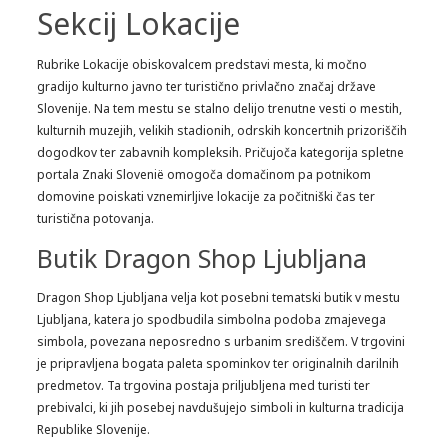
Sekcij Lokacije
Rubrike Lokacije obiskovalcem predstavi mesta, ki močno
gradijo kulturno javno ter turistično privlačno značaj države
Slovenije. Na tem mestu se stalno delijo trenutne vesti o mestih,
kulturnih muzejih, velikih stadionih, odrskih koncertnih prizoriščih
dogodkov ter zabavnih kompleksih. Pričujoča kategorija spletne
portala Znaki Slovenië omogoča domačinom pa potnikom
domovine poiskati vznemirljive lokacije za počitniški čas ter
turistična potovanja.
Butik Dragon Shop Ljubljana
Dragon Shop Ljubljana velja kot posebni tematski butik v mestu
Ljubljana, katera jo spodbudila simbolna podoba zmajevega
simbola, povezana neposredno s urbanim središčem. V trgovini
je pripravljena bogata paleta spominkov ter originalnih darilnih
predmetov. Ta trgovina postaja priljubljena med turisti ter
prebivalci, ki jih posebej navdušujejo simboli in kulturna tradicija
Republike Slovenije.