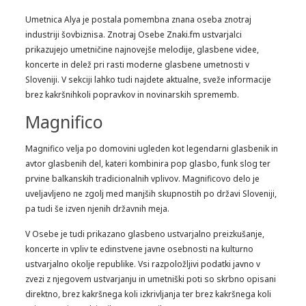
Umetnica Alya je postala pomembna znana oseba znotraj
industriji šovbiznisa. Znotraj Osebe Znaki.fm ustvarjalci
prikazujejo umetničine najnovejše melodije, glasbene videe,
koncerte in delež pri rasti moderne glasbene umetnosti v
Sloveniji. V sekciji lahko tudi najdete aktualne, sveže informacije
brez kakršnihkoli popravkov in novinarskih sprememb.
Magnifico
Magnifico velja po domovini ugleden kot legendarni glasbenik in
avtor glasbenih del, kateri kombinira pop glasbo, funk slog ter
prvine balkanskih tradicionalnih vplivov. Magnificovo delo je
uveljavljeno ne zgolj med manjših skupnostih po državi Sloveniji,
pa tudi še izven njenih državnih meja.
V Osebe je tudi prikazano glasbeno ustvarjalno preizkušanje,
koncerte in vpliv te edinstvene javne osebnosti na kulturno
ustvarjalno okolje republike. Vsi razpoložljivi podatki javno v
zvezi z njegovem ustvarjanju in umetniški poti so skrbno opisani
direktno, brez kakršnega koli izkrivljanja ter brez kakršnega koli