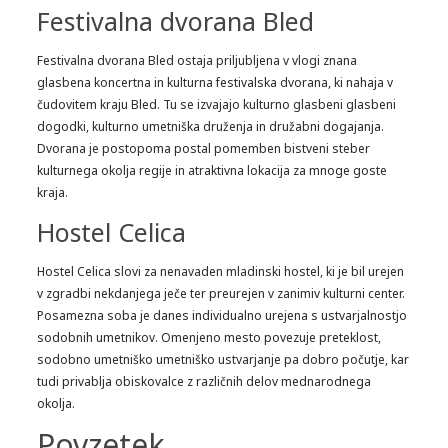
Festivalna dvorana Bled
Festivalna dvorana Bled ostaja priljubljena v vlogi znana
glasbena koncertna in kulturna festivalska dvorana, ki nahaja v
čudovitem kraju Bled. Tu se izvajajo kulturno glasbeni glasbeni
dogodki, kulturno umetniška druženja in družabni dogajanja.
Dvorana je postopoma postal pomemben bistveni steber
kulturnega okolja regije in atraktivna lokacija za mnoge goste
kraja.
Hostel Celica
Hostel Celica slovi za nenavaden mladinski hostel, ki je bil urejen
v zgradbi nekdanjega ječe ter preurejen v zanimiv kulturni center.
Posamezna soba je danes individualno urejena s ustvarjalnostjo
sodobnih umetnikov. Omenjeno mesto povezuje preteklost,
sodobno umetniško umetniško ustvarjanje pa dobro počutje, kar
tudi privablja obiskovalce z različnih delov mednarodnega
okolja.
Povzetek