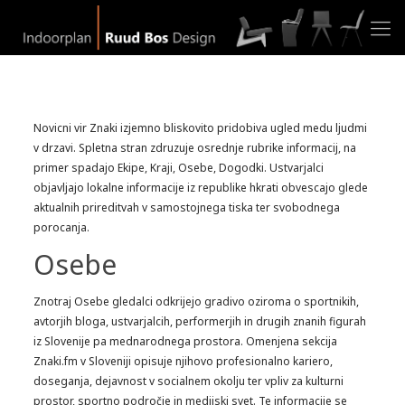
Novicni vir Znaki izjemno bliskovito pridobiva ugled medu ljudmi
v drzavi. Spletna stran zdruzuje osrednje rubrike informacij, na
primer spadajo Ekipe, Kraji, Osebe, Dogodki. Ustvarjalci
objavljajo lokalne informacije iz republike hkrati obvescajo glede
aktualnih prireditvah v samostojnega tiska ter svobodnega
porocanja.
Osebe
Znotraj Osebe gledalci odkrijejo gradivo oziroma o sportnikih,
avtorjih bloga, ustvarjalcih, performerjih in drugih znanih figurah
iz Slovenije pa mednarodnega prostora. Omenjena sekcija
Znaki.fm v Sloveniji opisuje njihovo profesionalno kariero,
doseganja, dejavnost v socialnem okolju ter vpliv za kulturni
prostor, sportno področje in medijski svet. Te informacije se