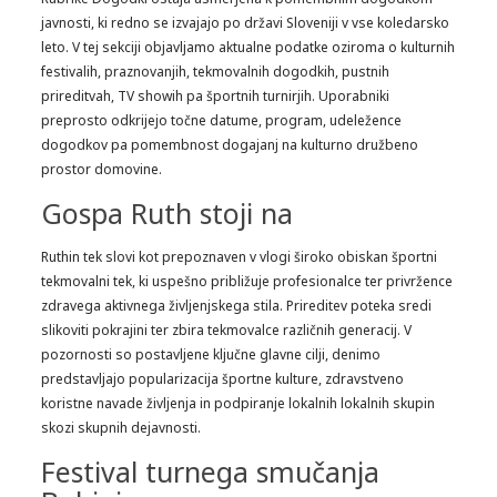
javnosti, ki redno se izvajajo po državi Sloveniji v vse koledarsko
leto. V tej sekciji objavljamo aktualne podatke oziroma o kulturnih
festivalih, praznovanjih, tekmovalnih dogodkih, pustnih
prireditvah, TV showih pa športnih turnirjih. Uporabniki
preprosto odkrijejo točne datume, program, udeležence
dogodkov pa pomembnost dogajanj na kulturno družbeno
prostor domovine.
Gospa Ruth stoji na
Ruthin tek slovi kot prepoznaven v vlogi široko obiskan športni
tekmovalni tek, ki uspešno približuje profesionalce ter privržence
zdravega aktivnega življenjskega stila. Prireditev poteka sredi
slikoviti pokrajini ter zbirа tekmovalce različnih generacij. V
pozornosti so postavljene ključne glavne cilji, denimo
predstavljajo popularizacija športne kulture, zdravstveno
koristne navade življenja in podpiranje lokalnih lokalnih skupin
skozi skupnih dejavnosti.
Festival turnega smučanja