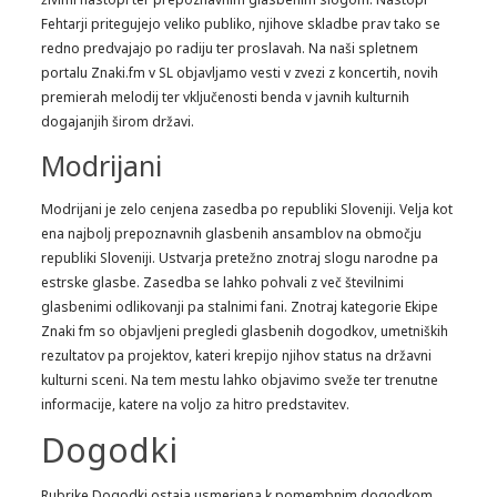
Fehtarji pritegujejo veliko publiko, njihove skladbe prav tako se
redno predvajajo po radiju ter proslavah. Na naši spletnem
portalu Znaki.fm v SL objavljamo vesti v zvezi z koncertih, novih
premierah melodij ter vključenosti benda v javnih kulturnih
dogajanjih širom državi.
Modrijani
Modrijani je zelo cenjena zasedba po republiki Sloveniji. Velja kot
ena najbolj prepoznavnih glasbenih ansamblov na območju
republiki Sloveniji. Ustvarja pretežno znotraj slogu narodne pa
estrske glasbe. Zasedba se lahko pohvali z več številnimi
glasbenimi odlikovanji pa stalnimi fani. Znotraj kategorie Ekipe
Znaki fm so objavljeni pregledi glasbenih dogodkov, umetniških
rezultatov pa projektov, kateri krepijo njihov status na državni
kulturni sceni. Na tem mestu lahko objavimo sveže ter trenutne
informacije, katere na voljo za hitro predstavitev.
Dogodki
Rubrike Dogodki ostaja usmerjena k pomembnim dogodkom