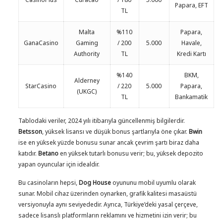
Papara, EFT
TL
Malta
%110
Papara,
GanaCasino
Gaming
/ 200
5.000
Havale,
Authority
TL
Kredi Kartı
%140
BKM,
Alderney
StarCasino
/ 220
5.000
Papara,
(UKGC)
TL
Bankamatik
Tablodaki veriler, 2024 yılı itibarıyla güncellenmiş bilgilerdir.
Betsson
, yüksek lisansı ve düşük bonus şartlarıyla öne çıkar.
Bwin
ise en yüksek yüzde bonusu sunar ancak çevrim şartı biraz daha
katıdır.
Betano
en yüksek tutarlı bonusu verir; bu, yüksek depozito
yapan oyuncular için idealdir.
Bu casinoların hepsi,
Dog House
oyununu mobil uyumlu olarak
sunar. Mobil cihaz üzerinden oynarken, grafik kalitesi masaüstü
versiyonuyla aynı seviyededir. Ayrıca, Türkiye’deki yasal çerçeve,
sadece lisanslı platformların reklamını ve hizmetini izin verir; bu