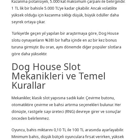
Kazanma potansiyeli, 5.000 kat maksimum çarpanı ile belirgindir.
1 TL lik bir bahisle 5.000 TL’ye kadar çıkabilir. Ancak volatilite
yüksek olduğu için kazanma sıklığı düşük, büyük ödüller daha
seyrek ortaya çıkar.
Türkiye’de geçen yıl yapılan bir araştırmaya göre, Dog House
slotu oynayanların %38’i bir hafta içinde en az bir kez bonus
turuna girmiştir. Bu oran, aynı dönemde diğer popüler slotlara
göre daha yüksektir.
Dog House Slot
Mekanikleri ve Temel
Kurallar
Mekanikler, klasik slot yapısına sadık kalır. Çevirme butonu,
otomatiktire çevirme ve bahsi artırma seçenekleri bulunur. Her
dönüşte, rastgele sayı üreteci (RNG) devreye girer ve sonuçlar
önceden belirlenmez.
Oyuncu, bahis miktarını 0,10 TL ile 100 TL arasında ayarlayabilir.
Minimum bahis, düşük bütçeli oyunculara fırsat verirken, yüksek