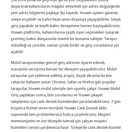
duyurarak kullanıcılarını mağdur etmemek için adres değiştiğinde
yeni adres bilgilerini paylaşır. Bu sayede, Youwin üyeleri güvenle
siteye erişebilir ve bahis heyecanını doyasıya yaşayabilirler. Siteye
giriş yapabilir ve keyifli bahis deneyimine hemen başlayabilirsiniz.
Youwin platformu, kullanıcılarına çeşitli oyun seçenekleri sunarak
çevrimiçi bahis dünyasında önemli bir konuma sahiptir. Tarayıcı
önbelleği ve çerezler, zaman içinde birikir ve giriş sorunlarına yol
açabilir.
Mobil tarayıcınızdan güncel giriş adresini ziyaret ederek,
masaüstü versiyona benzer bir deneyim yaşayabilirsiniz. Mobil
tarayıcılar için optimize edilmiş arayüz, küçük ekranlarda bile
rahat bir kullanım sunar. Chrome, Safari ve Firefox gibi popüler
tarayıcılar, Youwin mobil sitesiyle tam uyumlu çalışır. Youwin Mobil
Giriş yaptıktan sonra, tüm sorularınız ve Youwin şikayet
talepleriniz için canlı destek hizmetinden yararlanabilirsiniz. 7 gün
boyunca hizmet veren tecrübeli Youwin Canlı Destek ekibi
sayesinde tüm problemlerinizi hızlıca çözebilirsiniz. Müşteri
memnuniyetini en üst düzeyde tutmak için çalışan müşteri
hizmetleri servisi yardımınıza hazır. Türkiye’de canlı destek hizmeti