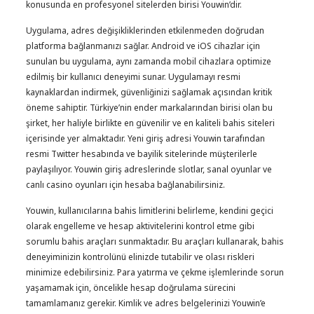
konusunda en profesyonel sitelerden birisi Youwin’dir.
Uygulama, adres değişikliklerinden etkilenmeden doğrudan
platforma bağlanmanızı sağlar. Android ve iOS cihazlar için
sunulan bu uygulama, aynı zamanda mobil cihazlara optimize
edilmiş bir kullanıcı deneyimi sunar. Uygulamayı resmi
kaynaklardan indirmek, güvenliğinizi sağlamak açısından kritik
öneme sahiptir. Türkiye’nin ender markalarından birisi olan bu
şirket, her haliyle birlikte en güvenilir ve en kaliteli bahis siteleri
içerisinde yer almaktadır. Yeni giriş adresi Youwin tarafından
resmi Twitter hesabında ve bayilik sitelerinde müşterilerle
paylaşılıyor. Youwin giriş adreslerinde slotlar, sanal oyunlar ve
canlı casino oyunları için hesaba bağlanabilirsiniz.
Youwin, kullanıcılarına bahis limitlerini belirleme, kendini geçici
olarak engelleme ve hesap aktivitelerini kontrol etme gibi
sorumlu bahis araçları sunmaktadır. Bu araçları kullanarak, bahis
deneyiminizin kontrolünü elinizde tutabilir ve olası riskleri
minimize edebilirsiniz. Para yatırma ve çekme işlemlerinde sorun
yaşamamak için, öncelikle hesap doğrulama sürecini
tamamlamanız gerekir. Kimlik ve adres belgelerinizi Youwin’e