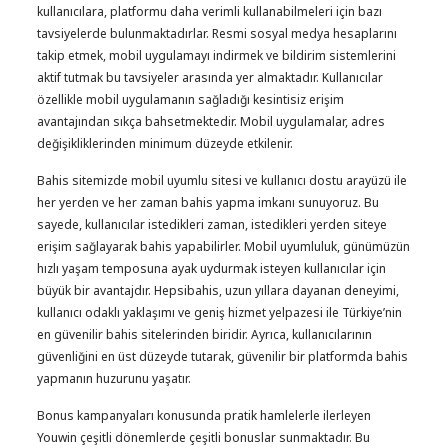
kullanıcılara, platformu daha verimli kullanabilmeleri için bazı
tavsiyelerde bulunmaktadırlar. Resmi sosyal medya hesaplarını
takip etmek, mobil uygulamayı indirmek ve bildirim sistemlerini
aktif tutmak bu tavsiyeler arasında yer almaktadır. Kullanıcılar
özellikle mobil uygulamanın sağladığı kesintisiz erişim
avantajından sıkça bahsetmektedir. Mobil uygulamalar, adres
değişikliklerinden minimum düzeyde etkilenir.
Bahis sitemizde mobil uyumlu sitesi ve kullanıcı dostu arayüzü ile
her yerden ve her zaman bahis yapma imkanı sunuyoruz. Bu
sayede, kullanıcılar istedikleri zaman, istedikleri yerden siteye
erişim sağlayarak bahis yapabilirler. Mobil uyumluluk, günümüzün
hızlı yaşam temposuna ayak uydurmak isteyen kullanıcılar için
büyük bir avantajdır. Hepsibahis, uzun yıllara dayanan deneyimi,
kullanıcı odaklı yaklaşımı ve geniş hizmet yelpazesi ile Türkiye’nin
en güvenilir bahis sitelerinden biridir. Ayrıca, kullanıcılarının
güvenliğini en üst düzeyde tutarak, güvenilir bir platformda bahis
yapmanın huzurunu yaşatır.
Bonus kampanyaları konusunda pratik hamlelerle ilerleyen
Youwin çeşitli dönemlerde çeşitli bonuslar sunmaktadır. Bu