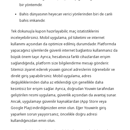
bir yöntemdir.
Bahis dünyasının heyecan verici yönlerinden biri de canlı
bahis imkanıdır.
Tek dokunuşla kupon hazırlayabilir, maç istatistiklerini
inceleyebilirsiniz. Mobil uygulama, pil tüketimi ve internet
kullanımı açısından da optimize edilmiş durumdadır. Platformda
yapacağınız işlemlerde güvenli internet bağlantısı kullanmanız da
büyük önem taşır. Ayrıca, hesabınıza farklı cihazlardan erişim
sağlandığında, platform size bilgilendirme mesajı gönderir.
Sitemizi ziyaret ederek youwin güncel adreslerini öğrenebilir ve
direkt giriş yapabilirsiniz. Mobil uygulama, adres
değişikliklerinden daha az etkilendiği için genellikle daha
kesintisiz bir erişim sağlar. Ayrıca, doğrudan Youwin tarafından
geliştirilen resmi uygulama, güvenlik açısından da avantaj sunar.
Ancak, uygulamayı güvenilir kaynaklardan (App Store veya
Google Play) indirdiğinizden emin olun. Eğer Youwin’e giriş
yaparken sorun yaşıyorsanız, öncelikle doğru adresi
kullandığınızdan emin olun.