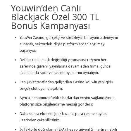
Youwin’den Canlı
Blackjack Özel 300 TL
Bonus Kampanyası
YouWin Casino, gerçekçi ve sürükleyici bir oyuncu deneyimi
sunarak, sektördeki diğer platformlardan sıyrılmayı
başarıyor.
Defalarca alan adı değişikliği yapmasına rağmen her
seferinde güvenli yayınlarına devam eden firma, güncel
uzantısında spor ve casino oyunlarını oynatıyor.
Sen şirket tarafından geliştirilen Casino Youwin yeni giriş
birçok slot oyun ulaşabilir.
Ayrıca, hesabınıza farklı cihazlardan erişim sağlandığında,
platform size bilgilendirme mesajı gönderir.
Daha sonra elde ettiğiniz kazancı para çekme sayfası
üzerinden çekebilirsiniz.
İki faktörlü doğrulama (2FA), hesap güvenliğini artıran etkili