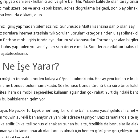
iriş yap denilerek kullanıcı adı ve şifre belirtilir. Yüksek kalitede olan tarayıcın
 olmak üzere, ön ve arka kapak kısmı, adres doğrulama belgesi, son 6 ay olmak 
bu konu da dikkatli, olun.
zlı giriş yapmadan bilemezsiniz. Günümüzde Malta lisansına sahip olan sayılı ba
 sorulara internet sitesinin “Sık Sorulan Sorular” kategorisinden ulaşabilmek d
Betboo mobil giriş içinde aynı durum söz konusudur. Formda yer alan bilgilerin
 canlı bahis yapabilen youwin üyeleri son derece mutlu. Son derece etkili bir bah
laşabileceksiniz.
 Ne İşe Yarar?
 ehli müşteri temsilcilerinden kolayca öğrenilebilmektedir. Her ay yeni binlerce l
n deneme bonusu bulunmamaktadır. Söz konusu bonus türünü kısa süre önce kal
si hem de mobil seçenekler, kullanım açısından çok rahat. Yurt dışındaki benzer
le bu bahislerden gelmiyor.
uyor. Ne yazkki Türkiye’de herhangi bir online bahis sitesi yasal şekilde hizmet
in Youwin sürekli banlanıyor ve yeni bir adrese taşınıyor. Bazı zamanlarda site 
ilir. En kaliteli bonus olanakları sunan bu site, özellikle de bonuslar ile alak
nımlanan ya da tanımlanacak olan bonus almak için hemen görüşme gerçekleştireb
n irtibat kurmakta.