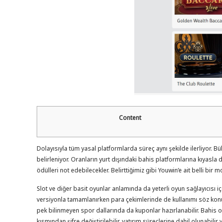
Content
Dolayısıyla tüm yasal platformlarda süreç aynı şekilde ilerliyor. B
belirleniyor. Oranların yurt dışındaki bahis platformlarına kıyasl
ödülleri not edebilecekler. Belirttiğimiz gibi Youwin’e ait belli b
Slot ve diğer basit oyunlar anlamında da yeterli oyun sağlayıcısı i
versiyonla tamamlanırken para çekimlerinde de kullanımı söz konusudu
pek bilinmeyen spor dallarında da kuponlar hazırlanabilir. Bahis 
kısmından şifre değiştirilebilir, yatırım süreçlerine dahil olunabilir ya