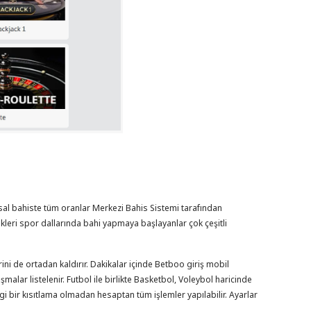
Yasal bahiste tüm oranlar Merkezi Bahis Sistemi tarafından
ikleri spor dallarında bahi yapmaya başlayanlar çok çeşitli
ini de ortadan kaldırır. Dakikalar içinde Betboo giriş mobil
malar listelenir. Futbol ile birlikte Basketbol, Voleybol haricinde
i bir kısıtlama olmadan hesaptan tüm işlemler yapılabilir. Ayarlar