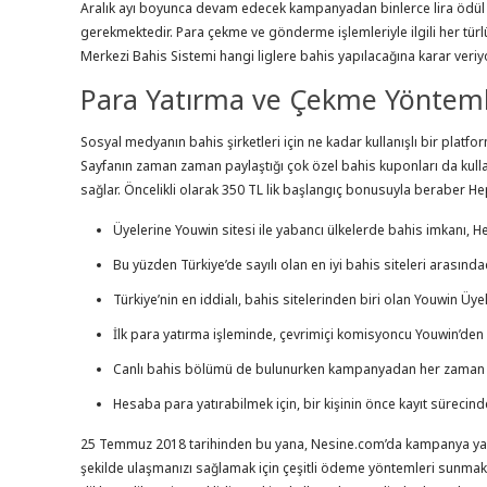
Aralık ayı boyunca devam edecek kampanyadan binlerce lira ödül k
gerekmektedir. Para çekme ve gönderme işlemleriyle ilgili her türlü
Merkezi Bahis Sistemi hangi liglere bahis yapılacağına karar veriy
Para Yatırma ve Çekme Yönteml
Sosyal medyanın bahis şirketleri için ne kadar kullanışlı bir platf
Sayfanın zaman zaman paylaştığı çok özel bahis kuponları da kulla
sağlar. Öncelikli olarak 350 TL lik başlangıç bonusuyla beraber He
Üyelerine Youwin sitesi ile yabancı ülkelerde bahis imkanı, Hep
Bu yüzden Türkiye’de sayılı olan en iyi bahis siteleri arasındad
Türkiye’nin en iddialı, bahis sitelerinden biri olan Youwin Ü
İlk para yatırma işleminde, çevrimiçi komisyoncu Youwin’den 
Canlı bahis bölümü de bulunurken kampanyadan her zaman kul
Hesaba para yatırabilmek için, bir kişinin önce kayıt sürecin
25 Temmuz 2018 tarihinden bu yana, Nesine.com’da kampanya yapıl
şekilde ulaşmanızı sağlamak için çeşitli ödeme yöntemleri sunmaktadır