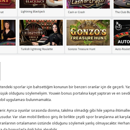
ültendeki sporlar için bahsettiğim konunun bir benzeri oranlar için de geçerli. 
a düşük olduğunu söylemeliyim. Youwin bonus portalına kayıt yaptıran ve en sevd
ir mobil uygulaması bulunmamakta.
çerir. Ayrıca oyunlar sırasında donma, takılma olmadığı gibi hile yapma ihtimaller
r. Var olan mobil Betboo giriş ile birlikte çeşitli spor branşlarına ait karşılaş
oranlarının ortalamanın üstünde olduğunu söylemek yanlış olmayacaktır. Herhang
 da bonuslarla ilgili bilgi alınabilir.