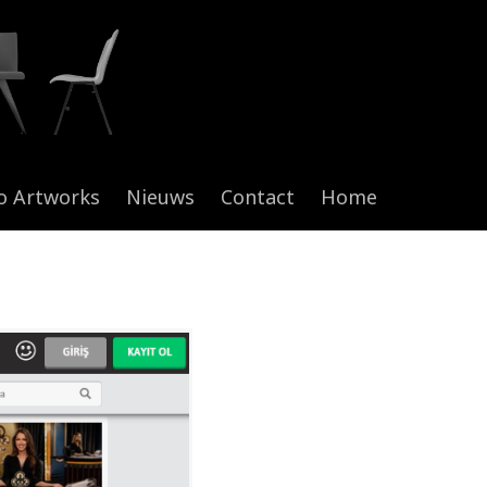
o Artworks
Nieuws
Contact
Home